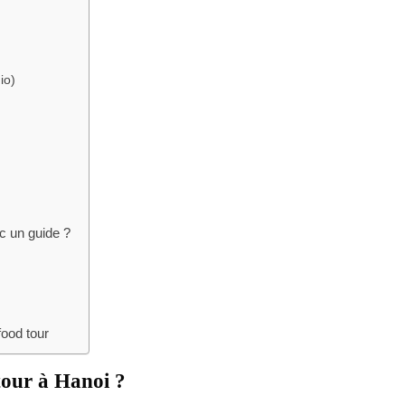
io)
ec un guide ?
food tour
 tour à Hanoi ?