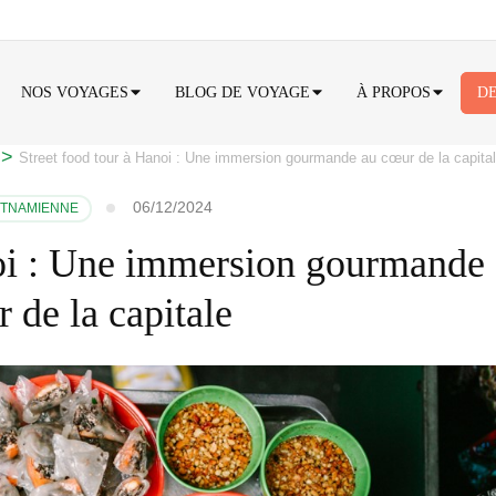
NOS VOYAGES
BLOG DE VOYAGE
À PROPOS
DE
>
Street food tour à Hanoi : Une immersion gourmande au cœur de la capita
06/12/2024
ETNAMIENNE
noi : Une immersion gourmande
 de la capitale