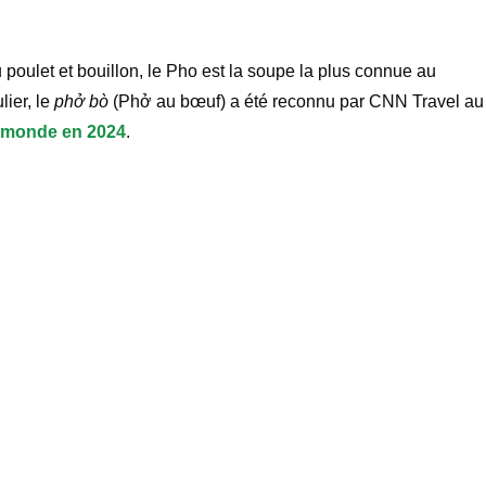
oulet et bouillon, le Pho est la soupe la plus connue au
lier, le
phở bò
(Phở au bœuf) a été reconnu par CNN Travel au
u monde en 2024
.