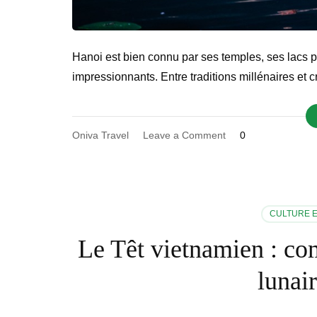
Hanoi est bien connu par ses temples, ses lacs 
impressionnants. Entre traditions millénaires et
on
Oniva Travel
Leave a Comment
0
Top
10
meilleurs
spectacles
à
CULTURE E
Hanoi
qui
Le Têt vietnamien : co
révèlent
l’âme
lunai
vietnamienne