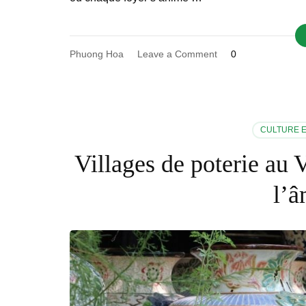
on
Phuong Hoa
Leave a Comment
0
Le
Têt
vietnamien
:
comprendre
CULTURE E
et
vivre
Villages de poterie au 
le
Nouvel
l’â
An
lunaire
au
Vietnam