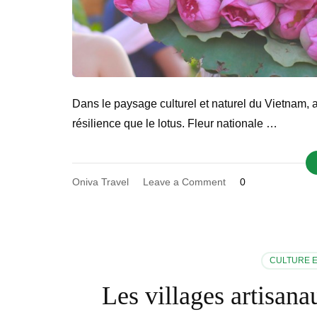
Dans le paysage culturel et naturel du Vietnam, a
résilience que le lotus. Fleur nationale …
on
Oniva Travel
Leave a Comment
0
Sur
les
pas
du
lotus
CULTURE E
vietnamien
Les villages artisana