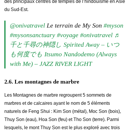
des principaux centres de temples de l’hindouisme en Asie
du Sud-Est.
@onivatravel
Le terrain de My Son
#myson
#mysonsanctuary
#voyage
#onivatravel
♬
千と千尋の神隠し Spirited Away – いつ
も何度でも Itsumo Nandodemo (Always
with Me) – JAZZ RIVER LIGHT
2.6. Les montagnes de marbre
Les Montagnes de marbre regroupent 5 sommets de
marbres et de calcaires ayant le nom de 5 éléments
naturels de Feng Shui : Kim Son (métal), Moc Son (bois),
Thuy Son (eau), Hoa Son (feu) et Tho Son (terre). Parmi
lesquels, le mont Thuy Son est le plus exploré avec trois